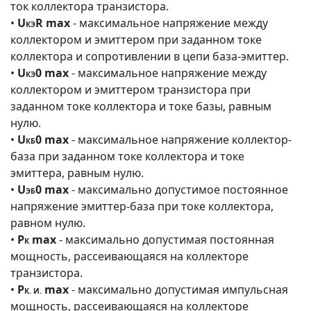
ток коллектора транзистора.
•
U
R max
- максимальное напряжение между
КЭ
коллектором и эмиттером при заданном токе
коллектора и сопротивлении в цепи база-эмиттер.
•
U
0 max
- максимальное напряжение между
КЭ
коллектором и эмиттером транзистора при
заданном токе коллектора и токе базы, равным
нулю.
•
U
0 max
- максимальное напряжение коллектор-
КБ
база при заданном токе коллектора и токе
эмиттера, равным нулю.
•
U
0 max
- максимально допустимое постоянное
ЭБ
напряжение эмиттер-база при токе коллектора,
равном нулю.
•
Р
max
- максимально допустимая постоянная
К
мощность, рассеивающаяся на коллекторе
транзистора.
•
Р
max
- максимально допустимая импульсная
К. И.
мощность, рассеивающаяся на коллекторе