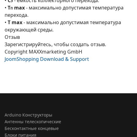
•
С
- емкость коллекторного перехода.
Э
•
Т
max
- максимально допустимая температура
П
перехода.
•
Т max
- максимально допустимая температура
окружающей среды.
Отзыв
Зарегистрируйтесь, чтобы создать отзыв.
Copyright MAXXmarketing GmbH
JoomShopping Download & Support
Arduino Конструкторы
Антенны телескопические
Бесконтактные концевые
Блоки питания