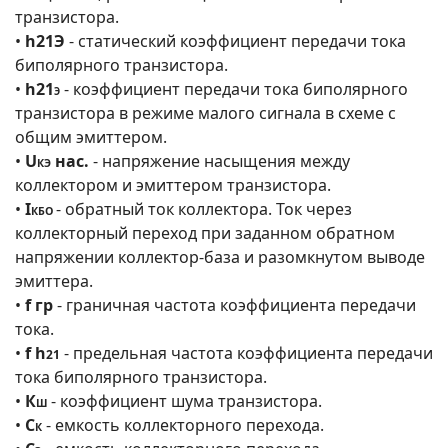
транзистора.
•
h21Э
- статический коэффициент передачи тока
биполярного транзистора.
•
h21
- коэффициент передачи тока биполярного
Э
транзистора в режиме малого сигнала в схеме с
общим эмиттером.
•
U
нас.
- напряжение насыщения между
КЭ
коллектором и эмиттером транзистора.
•
I
- обратный ток коллектора. Ток через
КБО
коллекторный переход при заданном обратном
напряжении коллектор-база и разомкнутом выводе
эмиттера.
•
f гр
- граничная частота коэффициента передачи
тока.
•
f h
- предельная частота коэффициента передачи
21
тока биполярного транзистора.
•
К
- коэффициент шума транзистора.
Ш
•
С
- емкость коллекторного перехода.
К