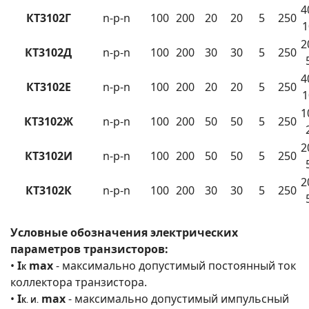
4
КТ3102Г
n-p-n
100
200
20
20
5
250
1
2
КТ3102Д
n-p-n
100
200
30
30
5
250
4
КТ3102Е
n-p-n
100
200
20
20
5
250
1
1
КТ3102Ж
n-p-n
100
200
50
50
5
250
2
КТ3102И
n-p-n
100
200
50
50
5
250
2
КТ3102К
n-p-n
100
200
30
30
5
250
Условные обозначения электрических
параметров транзисторов:
•
I
max
- максимально допустимый постоянный ток
К
коллектора транзистора.
•
I
max
- максимально допустимый импульсный
К. И.