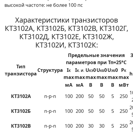
высокой частоте: не более 100 пс
Характеристики транзисторов
КТ3102А, КТ3102Б, КТ3102В, КТ3102Г,
КТ3102Д, КТ3102Е, КТ3102Ж,
КТ3102И, КТ3102К:
Предельные значения
параметров при Тп=25°С
Тип
Структура
I
I
U
0
U
0
U
0
Р
К
К. И.
КЭ
КБ
ЭБ
К
транзистора
h
max
max
max
max
max
max
мА
мА
В
В
В
мВт
1
КТ3102А
n-p-n
100
200
50
50
5
250
2
КТ3102Б
n-p-n
100
200
50
50
5
250
2
КТ3102В
n-p-n
100
200
30
30
5
250