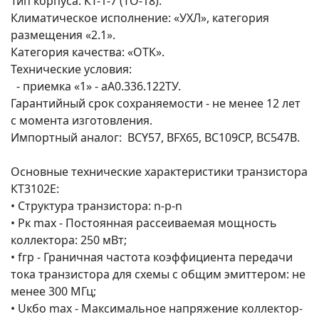
Тип корпуса: КТ-1-7 (TO-18).
Климатическое исполнение: «УХЛ», категория
размещения «2.1».
Категория качества: «ОТК».
Технические условия:
- приемка «1» - аА0.336.122ТУ.
Гарантийный срок сохраняемости - не менее 12 лет
с момента изготовления.
Импортный аналог: BCY57, BFX65, BC109CP, BC547B.
Основные технические характеристики транзистора
КТ3102Е:
• Структура транзистора: n-p-n
• Рк max - Постоянная рассеиваемая мощность
коллектора: 250 мВт;
• fгр - Граничная частота коэффициента передачи
тока транзистора для схемы с общим эмиттером: не
менее 300 МГц;
• Uкбо max - Максимальное напряжение коллектор-