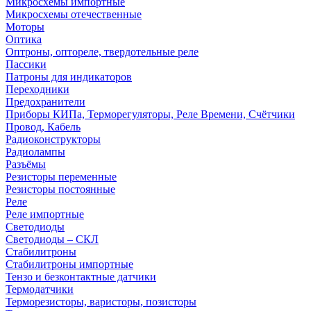
Микросхемы импортные
Микросхемы отечественные
Моторы
Оптика
Оптроны, оптореле, твердотельные реле
Пассики
Патроны для индикаторов
Переходники
Предохранители
Приборы КИПа, Терморегуляторы, Реле Времени, Счётчики
Провод, Кабель
Радиоконструкторы
Радиолампы
Разъёмы
Резисторы переменные
Резисторы постоянные
Реле
Реле импортные
Светодиоды
Светодиоды – СКЛ
Стабилитроны
Стабилитроны импортные
Тензо и безконтактные датчики
Термодатчики
Терморезисторы, варисторы, позисторы