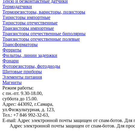
Тензо и безконтактные датчики
Термодатчики
Терморезисторы, варисторы, позисторы
Тиристоры импортные
Тиристоры отечественные
Транзисторы импортные
Транзисторы отечественные биполярны
Транзисторы отечественные полевые
Трансформаторы
Ферриты
Фильтры, линии задержки
Фонари
Фоторезисторы, фотодиоды
Щитовые приборы
Элементы питания
Магниты
Режим работы:
с пн.-пт. 9.30-18.00,
суббота до 15.00.
Адрес: 443092, г.Самара,
ул.Физкультурная, д. 123,
Тел.: +7 846 992-32-63,
E-mail:
Адрес электронной почты защищен от спам-ботов. Для пр
Адрес электронной почты защищен от спам-ботов. Для просм