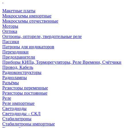
Макетные платы
Микросхемы импортные
Микросхемы отечественные
Моторы
Оптика
Оптроны, оптореле, твердотельные реле
Пассики
Патроны для индикаторов
Переходники
Предохранители
Приборы КИПа, Терморегуляторы, Реле Времени, Счётчики
Провод, Кабель
Радиоконструкторы
Радиолампы
Разъёмы
Резисторы переменные
Резисторы постоянные
Реле
Реле импортные
Светодиоды
Светодиоды – СКЛ
Стабилитроны
Стабилитроны импортные