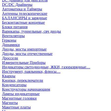
DC Драйвер для двигателя
DC/DC Драйверы
Автоматика и Таймеры
Антенны телескопические
БАЛАНСИРЫ и зарядные
Бесконтактные концевые
Блоки питания
Варикапы, туннельные, свч диоды
Вентиляторы
Герконы
Динамики
Диоды, мосты импортные
Диоды, мосты отечественные
Дроссели
Измерительные Приборы
Индикаторы светодиодные, ЖКИ, газоразрядные…
Инструмент, паяльники, флюсы…
Кварцы
Кнопки, переключатели
Конденсаторы
Конструкторы начинающим
Лампы индикаторные
Магнитные головки
Магниты
Макетные платы