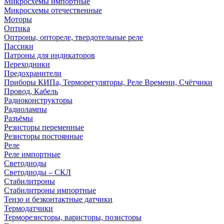
Микросхемы импортные
Микросхемы отечественные
Моторы
Оптика
Оптроны, оптореле, твердотельные реле
Пассики
Патроны для индикаторов
Переходники
Предохранители
Приборы КИПа, Терморегуляторы, Реле Времени, Счётчики
Провод, Кабель
Радиоконструкторы
Радиолампы
Разъёмы
Резисторы переменные
Резисторы постоянные
Реле
Реле импортные
Светодиоды
Светодиоды – СКЛ
Стабилитроны
Стабилитроны импортные
Тензо и безконтактные датчики
Термодатчики
Терморезисторы, варисторы, позисторы