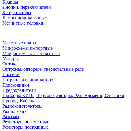
Кварцы
Кнопки, переключатели
Конденсаторы
Лампы индикаторные
Магнитные головки
Макетные платы
Микросхемы импортные
Микросхемы отечественные
Моторы
Оптика
Оптроны, оптореле, твердотельные реле
Пассики
Патроны для индикаторов
Переходники
Предохранители
Приборы КИПа, Терморегуляторы, Реле Времени, Счётчики
Провод, Кабель
Радиоконструкторы
Радиолампы
Разъёмы
Резисторы переменные
Резисторы постоянные