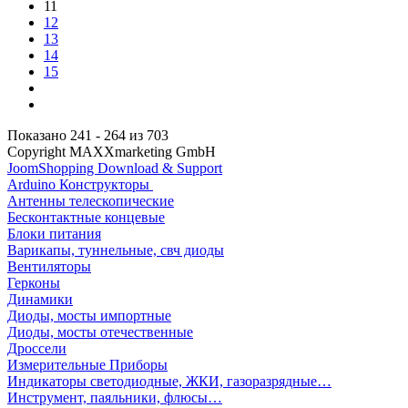
11
12
13
14
15
Показано 241 - 264 из 703
Copyright MAXXmarketing GmbH
JoomShopping Download & Support
Arduino Конструкторы
Антенны телескопические
Бесконтактные концевые
Блоки питания
Варикапы, туннельные, свч диоды
Вентиляторы
Герконы
Динамики
Диоды, мосты импортные
Диоды, мосты отечественные
Дроссели
Измерительные Приборы
Индикаторы светодиодные, ЖКИ, газоразрядные…
Инструмент, паяльники, флюсы…