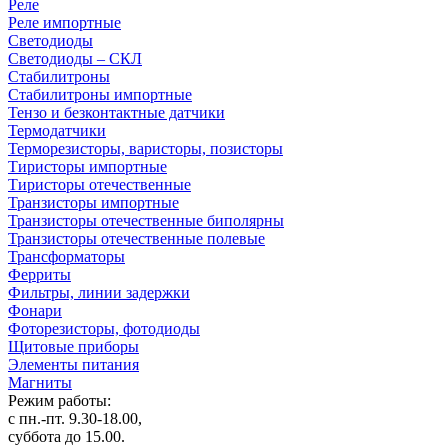
Реле
Реле импортные
Светодиоды
Светодиоды – СКЛ
Стабилитроны
Стабилитроны импортные
Тензо и безконтактные датчики
Термодатчики
Терморезисторы, варисторы, позисторы
Тиристоры импортные
Тиристоры отечественные
Транзисторы импортные
Транзисторы отечественные биполярны
Транзисторы отечественные полевые
Трансформаторы
Ферриты
Фильтры, линии задержки
Фонари
Фоторезисторы, фотодиоды
Щитовые приборы
Элементы питания
Магниты
Режим работы:
с пн.-пт. 9.30-18.00,
суббота до 15.00.