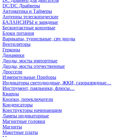
DC Драйвер для двигателя
DC/DC Драйверы
Автоматика и Таймеры
Антенны телескопические
БАЛАНСИРЫ и зарядные
Бесконтактные концевые
Блоки питания
Варикапы, туннельные, свч диоды
Вентиляторы
Герконы
Динамики
Диоды, мосты импортные
Диоды, мосты отечественные
Дроссели
Измерительные Приборы
Индикаторы светодиодные, ЖКИ, газоразрядные…
Инструмент, паяльники, флюсы…
Кварцы
Кнопки, переключатели
Конденсаторы
Конструкторы начинающим
Лампы индикаторные
Магнитные головки
Магниты
Макетные платы