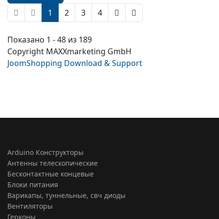
1
2
3
4
Показано 1 - 48 из 189
Copyright MAXXmarketing GmbH
JoomShopping Download & Support
Arduino Конструкторы
Антенны телескопические
Бесконтактные концевые
Блоки питания
Варикапы, туннельные, свч диоды
Вентиляторы
Герконы