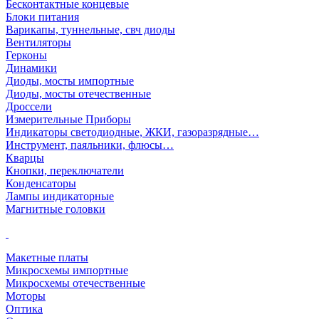
Бесконтактные концевые
Блоки питания
Варикапы, туннельные, свч диоды
Вентиляторы
Герконы
Динамики
Диоды, мосты импортные
Диоды, мосты отечественные
Дроссели
Измерительные Приборы
Индикаторы светодиодные, ЖКИ, газоразрядные…
Инструмент, паяльники, флюсы…
Кварцы
Кнопки, переключатели
Конденсаторы
Лампы индикаторные
Магнитные головки
Макетные платы
Микросхемы импортные
Микросхемы отечественные
Моторы
Оптика