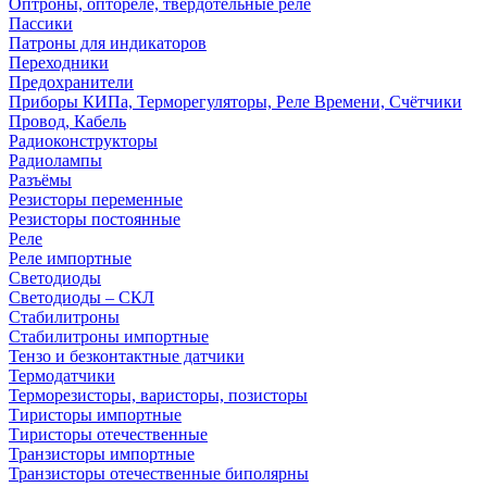
Оптроны, оптореле, твердотельные реле
Пассики
Патроны для индикаторов
Переходники
Предохранители
Приборы КИПа, Терморегуляторы, Реле Времени, Счётчики
Провод, Кабель
Радиоконструкторы
Радиолампы
Разъёмы
Резисторы переменные
Резисторы постоянные
Реле
Реле импортные
Светодиоды
Светодиоды – СКЛ
Стабилитроны
Стабилитроны импортные
Тензо и безконтактные датчики
Термодатчики
Терморезисторы, варисторы, позисторы
Тиристоры импортные
Тиристоры отечественные
Транзисторы импортные
Транзисторы отечественные биполярны