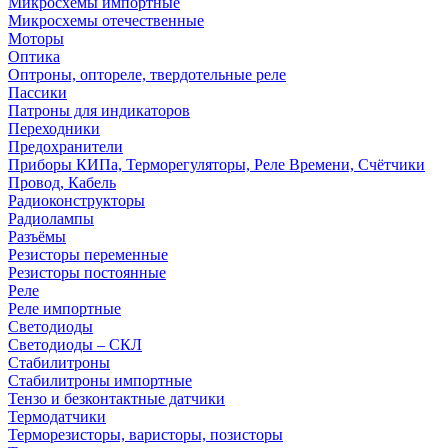
Микросхемы импортные
Микросхемы отечественные
Моторы
Оптика
Оптроны, оптореле, твердотельные реле
Пассики
Патроны для индикаторов
Переходники
Предохранители
Приборы КИПа, Терморегуляторы, Реле Времени, Счётчики
Провод, Кабель
Радиоконструкторы
Радиолампы
Разъёмы
Резисторы переменные
Резисторы постоянные
Реле
Реле импортные
Светодиоды
Светодиоды – СКЛ
Стабилитроны
Стабилитроны импортные
Тензо и безконтактные датчики
Термодатчики
Терморезисторы, варисторы, позисторы