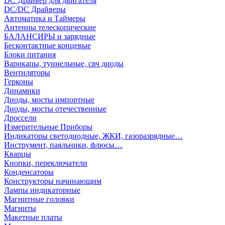
DC Драйвер для двигателя
DC/DC Драйверы
Автоматика и Таймеры
Антенны телескопические
БАЛАНСИРЫ и зарядные
Бесконтактные концевые
Блоки питания
Варикапы, туннельные, свч диоды
Вентиляторы
Герконы
Динамики
Диоды, мосты импортные
Диоды, мосты отечественные
Дроссели
Измерительные Приборы
Индикаторы светодиодные, ЖКИ, газоразрядные…
Инструмент, паяльники, флюсы…
Кварцы
Кнопки, переключатели
Конденсаторы
Конструкторы начинающим
Лампы индикаторные
Магнитные головки
Магниты
Макетные платы