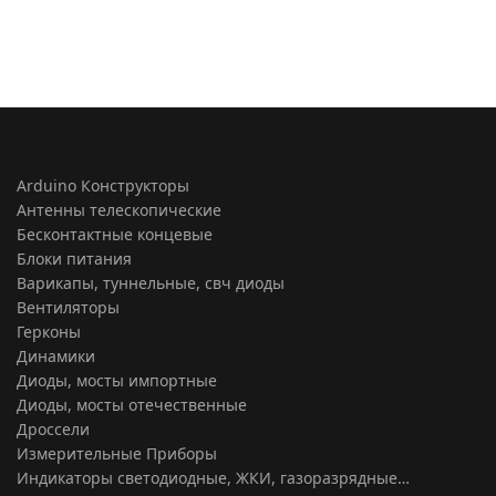
Arduino Конструкторы
Антенны телескопические
Бесконтактные концевые
Блоки питания
Варикапы, туннельные, свч диоды
Вентиляторы
Герконы
Динамики
Диоды, мосты импортные
Диоды, мосты отечественные
Дроссели
Измерительные Приборы
Индикаторы светодиодные, ЖКИ, газоразрядные…