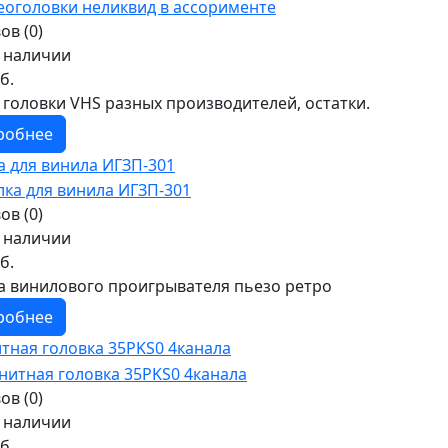
ов (0)
в наличии
б.
 головки VHS разных производителей, остатки.
робнее
а для винила ИГЗП-301
ов (0)
в наличии
б.
а винилового проигрывателя пьезо ретро
робнее
тная головка 35PKS0 4канала
ов (0)
в наличии
б.