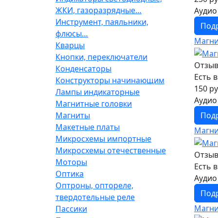
ЖКИ, газоразрядные…
Аудио
Инструмент, паяльники,
Под
флюсы…
Магни
Кварцы
Кнопки, переключатели
Отзыв
Конденсаторы
Есть 
Конструкторы начинающим
150 ру
Лампы индикаторные
Аудио
Магнитные головки
Под
Магниты
Макетные платы
Магни
Микросхемы импортные
Микросхемы отечественные
Отзыв
Моторы
Есть 
Оптика
Аудио
Оптроны, оптореле,
Под
твердотельные реле
Магни
Пассики