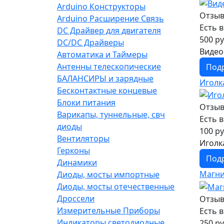
Arduino Конструкторы
Отзыв
Arduino Расширение Связь
Есть 
DC Драйвер для двигателя
500 ру
DC/DC Драйверы
Видео
Автоматика и Таймеры
Антенны телескопические
Под
БАЛАНСИРЫ и зарядные
Иголк
Бесконтактные концевые
Блоки питания
Отзыв
Варикапы, туннельные, свч
Есть 
диоды
100 ру
Вентиляторы
Иголк
Герконы
Под
Динамики
Магни
Диоды, мосты импортные
Диоды, мосты отечественные
Дроссели
Отзыв
Измерительные Приборы
Есть 
Индикаторы светодиодные,
250 ру