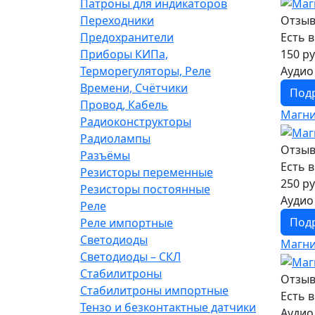
Патроны для индикаторов
Переходники
Отзыв
Предохранители
Есть 
Приборы КИПа,
150 ру
Терморегуляторы, Реле
Аудио
Времени, Счётчики
Под
Провод, Кабель
Магни
Радиоконструкторы
Радиолампы
Отзыв
Разъёмы
Есть 
Резисторы переменные
250 ру
Резисторы постоянные
Аудио
Реле
Под
Реле импортные
Светодиоды
Магни
Светодиоды – СКЛ
Стабилитроны
Отзыв
Стабилитроны импортные
Есть 
Тензо и безконтактные датчики
Аудио