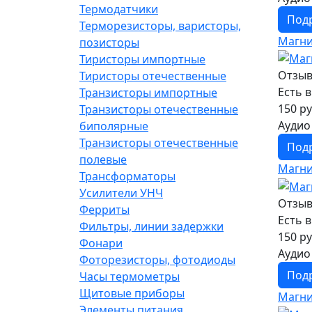
Термодатчики
Под
Терморезисторы, варисторы,
Магни
позисторы
Тиристоры импортные
Отзыв
Тиристоры отечественные
Есть 
Транзисторы импортные
150 ру
Транзисторы отечественные
Аудио
биполярные
Транзисторы отечественные
Под
полевые
Магни
Трансформаторы
Усилители УНЧ
Отзыв
Ферриты
Есть 
Фильтры, линии задержки
150 ру
Фонари
Аудио
Фоторезисторы, фотодиоды
Под
Часы термометры
Щитовые приборы
Магни
Элементы питания