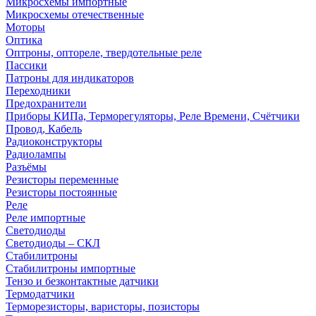
Микросхемы импортные
Микросхемы отечественные
Моторы
Оптика
Оптроны, оптореле, твердотельные реле
Пассики
Патроны для индикаторов
Переходники
Предохранители
Приборы КИПа, Терморегуляторы, Реле Времени, Счётчики
Провод, Кабель
Радиоконструкторы
Радиолампы
Разъёмы
Резисторы переменные
Резисторы постоянные
Реле
Реле импортные
Светодиоды
Светодиоды – СКЛ
Стабилитроны
Стабилитроны импортные
Тензо и безконтактные датчики
Термодатчики
Терморезисторы, варисторы, позисторы