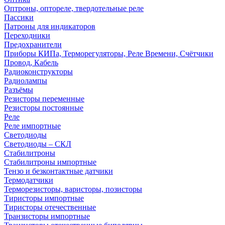
Оптроны, оптореле, твердотельные реле
Пассики
Патроны для индикаторов
Переходники
Предохранители
Приборы КИПа, Терморегуляторы, Реле Времени, Счётчики
Провод, Кабель
Радиоконструкторы
Радиолампы
Разъёмы
Резисторы переменные
Резисторы постоянные
Реле
Реле импортные
Светодиоды
Светодиоды – СКЛ
Стабилитроны
Стабилитроны импортные
Тензо и безконтактные датчики
Термодатчики
Терморезисторы, варисторы, позисторы
Тиристоры импортные
Тиристоры отечественные
Транзисторы импортные