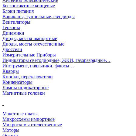
Антенны телескопические
Бесконтактные концевые
Блоки питания
Варикапы, туннельные, свч диоды
Вентиляторы
Герконы
Динамики
Диоды, мосты импортные
Диоды, мосты отечественные
Дроссели
Измерительные Приборы
Индикаторы светодиодные, ЖКИ, газоразрядные…
Инструмент, паяльники, флюсы…
Кварцы
Кнопки, переключатели
Конденсаторы
Лампы индикаторные
Магнитные головки
Макетные платы
Микросхемы импортные
Микросхемы отечественные
Моторы
Оптика