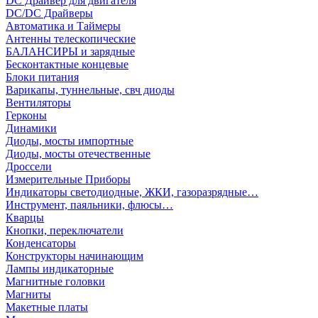
DC Драйвер для двигателя
DC/DC Драйверы
Автоматика и Таймеры
Антенны телескопические
БАЛАНСИРЫ и зарядные
Бесконтактные концевые
Блоки питания
Варикапы, туннельные, свч диоды
Вентиляторы
Герконы
Динамики
Диоды, мосты импортные
Диоды, мосты отечественные
Дроссели
Измерительные Приборы
Индикаторы светодиодные, ЖКИ, газоразрядные…
Инструмент, паяльники, флюсы…
Кварцы
Кнопки, переключатели
Конденсаторы
Конструкторы начинающим
Лампы индикаторные
Магнитные головки
Магниты
Макетные платы