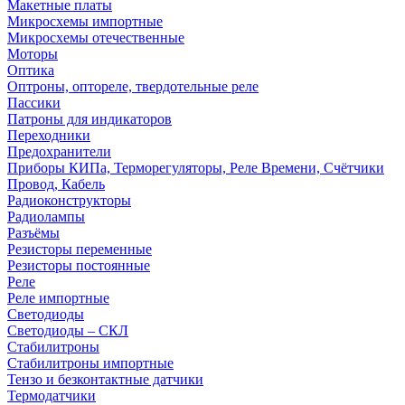
Макетные платы
Микросхемы импортные
Микросхемы отечественные
Моторы
Оптика
Оптроны, оптореле, твердотельные реле
Пассики
Патроны для индикаторов
Переходники
Предохранители
Приборы КИПа, Терморегуляторы, Реле Времени, Счётчики
Провод, Кабель
Радиоконструкторы
Радиолампы
Разъёмы
Резисторы переменные
Резисторы постоянные
Реле
Реле импортные
Светодиоды
Светодиоды – СКЛ
Стабилитроны
Стабилитроны импортные
Тензо и безконтактные датчики
Термодатчики