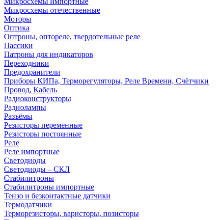
Микросхемы импортные
Микросхемы отечественные
Моторы
Оптика
Оптроны, оптореле, твердотельные реле
Пассики
Патроны для индикаторов
Переходники
Предохранители
Приборы КИПа, Терморегуляторы, Реле Времени, Счётчики
Провод, Кабель
Радиоконструкторы
Радиолампы
Разъёмы
Резисторы переменные
Резисторы постоянные
Реле
Реле импортные
Светодиоды
Светодиоды – СКЛ
Стабилитроны
Стабилитроны импортные
Тензо и безконтактные датчики
Термодатчики
Терморезисторы, варисторы, позисторы