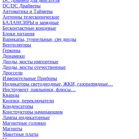
DC Драйвер для двигателя
DC/DC Драйверы
Автоматика и Таймеры
Антенны телескопические
БАЛАНСИРЫ и зарядные
Бесконтактные концевые
Блоки питания
Варикапы, туннельные, свч диоды
Вентиляторы
Герконы
Динамики
Диоды, мосты импортные
Диоды, мосты отечественные
Дроссели
Измерительные Приборы
Индикаторы светодиодные, ЖКИ, газоразрядные…
Инструмент, паяльники, флюсы…
Кварцы
Кнопки, переключатели
Конденсаторы
Конструкторы начинающим
Лампы индикаторные
Магнитные головки
Магниты
Макетные платы