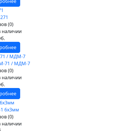
робнее
71
ов (0)
в наличии
уб.
робнее
71 / МДМ-7
ов (0)
в наличии
уб.
робнее
 6х3мм
ов (0)
в наличии
б.