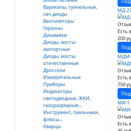
Блоки питания
Под
Варикапы, туннельные,
МД-2
свч диоды
Вентиляторы
Отзыв
Герконы
Есть 
Динамики
200 р
Диоды, мосты
Под
импортные
Диоды, мосты
МДМ-
отечественные
Дроссели
Отзыв
Измерительные
Есть 
Приборы
750 р
Индикаторы
Под
светодиодные, ЖКИ,
МИ-1
газоразрядные…
Инструмент, паяльники,
Отзыв
флюсы…
Есть 
Кварцы
35 ру