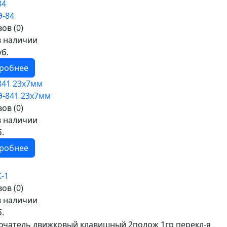
84
ов (0)
в наличии
уб.
робнее
841 23х7мм
ов (0)
в наличии
б.
робнее
1
ов (0)
в наличии
б.
чатель движковый клавишный 2полож 1гр перекл-я