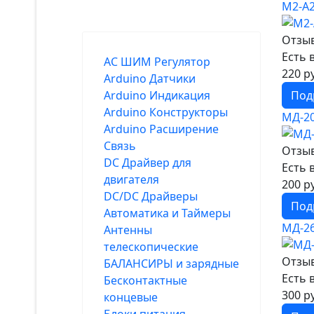
М2-А2
Отзыв
Есть 
AC ШИМ Регулятор
220 р
Arduino Датчики
Arduino Индикация
Под
Arduino Конструкторы
МД-20
Arduino Расширение
Связь
Отзыв
DC Драйвер для
Есть 
двигателя
200 р
DC/DC Драйверы
Под
Автоматика и Таймеры
МД-2
Антенны
телескопические
Отзыв
БАЛАНСИРЫ и зарядные
Есть 
Бесконтактные
300 р
концевые