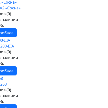
 «Сосна»
ов (0)
в наличии
уб.
робнее
0-IIIА
ов (0)
в наличии
уб.
робнее
68
ов (0)
в наличии
уб.