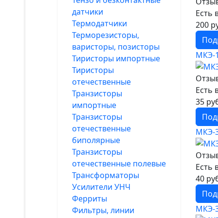
Тензо и безконтактные
Отзыв
датчики
Есть 
Термодатчики
200 р
Терморезисторы,
Под
варисторы, позисторы
МКЭ-
Тиристоры импортные
Тиристоры
Отзыв
отечественные
Есть 
Транзисторы
35 ру
импортные
Транзисторы
Под
отечественные
МКЭ-
биполярные
Транзисторы
Отзыв
отечественные полевые
Есть 
Трансформаторы
40 ру
Усилители УНЧ
Под
Ферриты
МКЭ-
Фильтры, линии