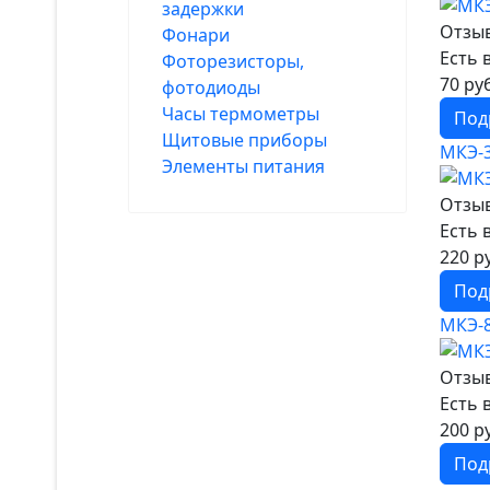
задержки
Отзыв
Фонари
Есть 
Фоторезисторы,
70 ру
фотодиоды
Часы термометры
Под
Щитовые приборы
МКЭ-3
Элементы питания
Отзыв
Есть 
220 р
Под
МКЭ-
Отзыв
Есть 
200 р
Под