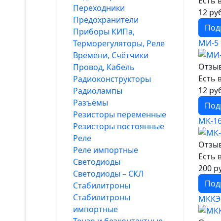
Есть 
Переходники
12 ру
Предохранители
Под
Приборы КИПа,
МИ-5 
Терморегуляторы, Реле
Времени, Счётчики
Отзыв
Провод, Кабель
Есть 
Радиоконструкторы
12 ру
Радиолампы
Разъёмы
Под
Резисторы переменные
МК-1
Резисторы постоянные
Реле
Отзыв
Реле импортные
Есть 
Светодиоды
200 р
Светодиоды – СКЛ
Под
Стабилитроны
Стабилитроны
МККЭ
импортные