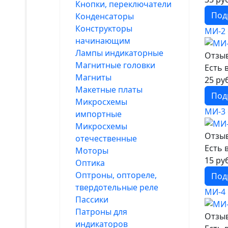
Кнопки, переключатели
Под
Конденсаторы
Конструкторы
МИ-2
начинающим
Лампы индикаторные
Отзыв
Магнитные головки
Есть 
Магниты
25 ру
Макетные платы
Под
Микросхемы
МИ-3
импортные
Микросхемы
Отзыв
отечественные
Есть 
Моторы
15 ру
Оптика
Оптроны, оптореле,
Под
твердотельные реле
МИ-4
Пассики
Патроны для
Отзыв
индикаторов