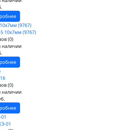
в наличии
б.
робнее
10х7мм (9767)
ов (0)
в наличии
б.
робнее
6
ов (0)
в наличии
уб.
робнее
-01