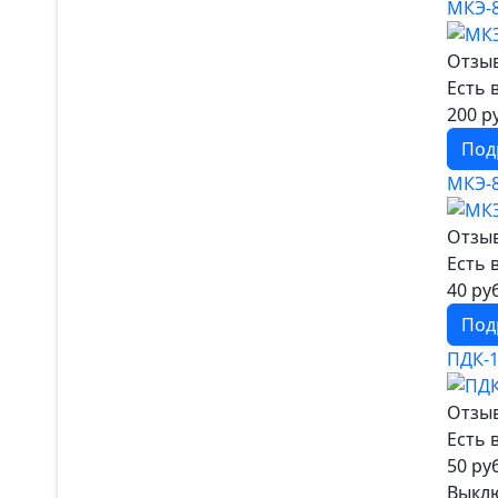
МКЭ-
Отзыв
Есть 
200 р
Под
МКЭ-
Отзыв
Есть 
40 ру
Под
ПДК-
Отзыв
Есть 
50 ру
Выклю