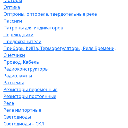
Моторы
Оптика
Оптроны, оптореле, твердотельные реле
Пассики
Патроны для индикаторов
Переходники
Предохранители
Приборы КИПа, Терморегуляторы, Реле Времени,
Счётчики
Провод, Кабель
Радиоконструкторы
Радиолампы
Разъёмы
Резисторы переменные
Резисторы постоянные
Реле
Реле импортные
Светодиоды
Светодиоды – СКЛ