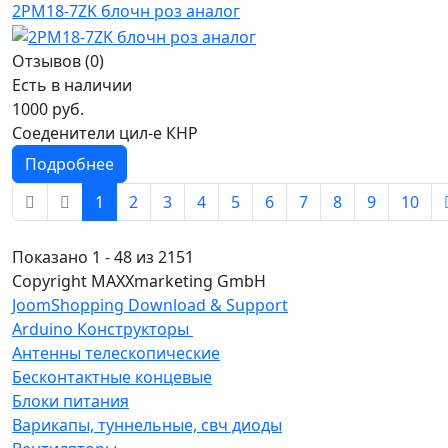
2РМ18-7ZK блочн роз аналог
Отзывов (0)
Есть в наличии
1000 руб.
Соеденители цил-е КНР
Подробнее
1
2
3
4
5
6
7
8
9
10
Показано 1 - 48 из 2151
Copyright MAXXmarketing GmbH
JoomShopping Download & Support
Arduino Конструкторы
Антенны телескопические
Бесконтактные концевые
Блоки питания
Варикапы, туннельные, свч диоды