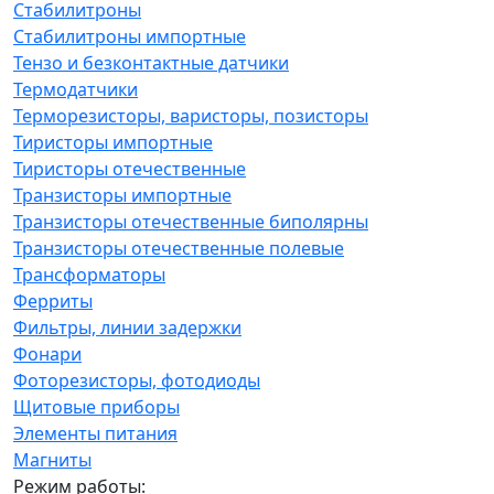
Стабилитроны
Стабилитроны импортные
Тензо и безконтактные датчики
Термодатчики
Терморезисторы, варисторы, позисторы
Тиристоры импортные
Тиристоры отечественные
Транзисторы импортные
Транзисторы отечественные биполярны
Транзисторы отечественные полевые
Трансформаторы
Ферриты
Фильтры, линии задержки
Фонари
Фоторезисторы, фотодиоды
Щитовые приборы
Элементы питания
Магниты
Режим работы: