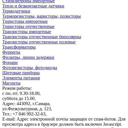
Стабилитроны импортные
Тензо и безконтактные датчики
Термодатчики
Терморезисторы, варисторы, позисторы
Тиристоры импортные
Тиристоры отечественные
Транзисторы импортные
Транзисторы отечественные биполярны
Транзисторы отечественные полевые
Трансформаторы
Ферриты
Фильтры, линии задержки
Фонари
Фоторезисторы, фотодиоды
Щитовые приборы
Элементы питания
Магниты
Режим работы:
с пн.-пт. 9.30-18.00,
суббота до 15.00.
Адрес: 443092, г.Самара,
ул.Физкультурная, д. 123,
Тел.: +7 846 992-32-63,
E-mail:
Адрес электронной почты защищен от спам-ботов. Для
просмотра адреса в браузере должен быть включен Javascript.