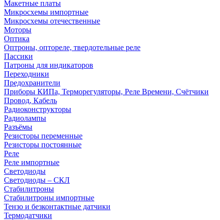
Макетные платы
Микросхемы импортные
Микросхемы отечественные
Моторы
Оптика
Оптроны, оптореле, твердотельные реле
Пассики
Патроны для индикаторов
Переходники
Предохранители
Приборы КИПа, Терморегуляторы, Реле Времени, Счётчики
Провод, Кабель
Радиоконструкторы
Радиолампы
Разъёмы
Резисторы переменные
Резисторы постоянные
Реле
Реле импортные
Светодиоды
Светодиоды – СКЛ
Стабилитроны
Стабилитроны импортные
Тензо и безконтактные датчики
Термодатчики