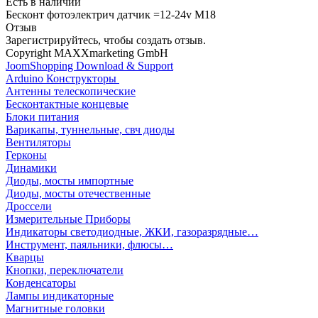
Есть в наличии
Бесконт фотоэлектрич датчик =12-24v M18
Отзыв
Зарегистрируйтесь, чтобы создать отзыв.
Copyright MAXXmarketing GmbH
JoomShopping Download & Support
Arduino Конструкторы
Антенны телескопические
Бесконтактные концевые
Блоки питания
Варикапы, туннельные, свч диоды
Вентиляторы
Герконы
Динамики
Диоды, мосты импортные
Диоды, мосты отечественные
Дроссели
Измерительные Приборы
Индикаторы светодиодные, ЖКИ, газоразрядные…
Инструмент, паяльники, флюсы…
Кварцы
Кнопки, переключатели
Конденсаторы
Лампы индикаторные
Магнитные головки