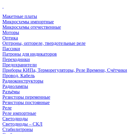
Макетные платы
Микросхемы импортные
Микросхемы отечественные
Моторы
Оптика
Оптроны, оптореле, твердотельные реле
Пассики
Патроны для индикаторов
Переходники
Предохранители
Приборы КИПа, Терморегуляторы, Реле Времени, Счётчики
Провод, Кабель
Радиоконструкторы
Радиолампы
Разъёмы
Резисторы переменные
Резисторы постоянные
Реле
Реле импортные
Светодиоды
Светодиоды – СКЛ
Стабилитроны