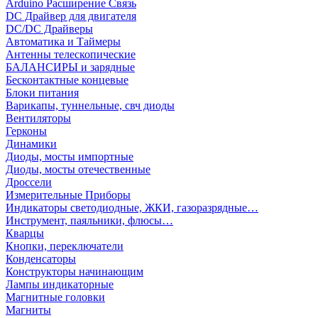
Arduino Расширение Связь
DC Драйвер для двигателя
DC/DC Драйверы
Автоматика и Таймеры
Антенны телескопические
БАЛАНСИРЫ и зарядные
Бесконтактные концевые
Блоки питания
Варикапы, туннельные, свч диоды
Вентиляторы
Герконы
Динамики
Диоды, мосты импортные
Диоды, мосты отечественные
Дроссели
Измерительные Приборы
Индикаторы светодиодные, ЖКИ, газоразрядные…
Инструмент, паяльники, флюсы…
Кварцы
Кнопки, переключатели
Конденсаторы
Конструкторы начинающим
Лампы индикаторные
Магнитные головки
Магниты