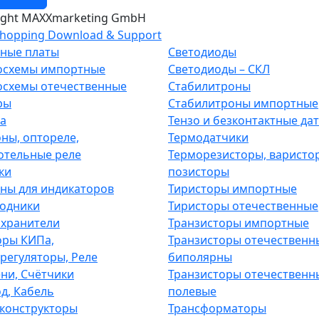
ight MAXXmarketing GmbH
hopping Download & Support
ные платы
Светодиоды
осхемы импортные
Светодиоды – СКЛ
схемы отечественные
Стабилитроны
ры
Стабилитроны импортные
а
Тензо и безконтактные да
ны, оптореле,
Термодатчики
отельные реле
Терморезисторы, варисто
ки
позисторы
ны для индикаторов
Тиристоры импортные
одники
Тиристоры отечественные
хранители
Транзисторы импортные
ры КИПа,
Транзисторы отечественн
регуляторы, Реле
биполярны
ни, Счётчики
Транзисторы отечественн
д, Кабель
полевые
конструкторы
Трансформаторы