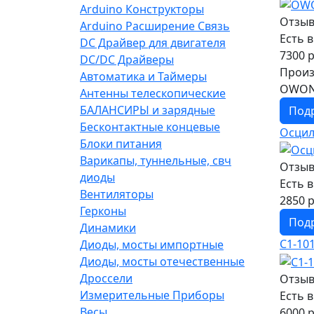
Arduino Конструкторы
Отзыв
Arduino Расширение Связь
Есть 
DC Драйвер для двигателя
7300 р
DC/DC Драйверы
Произ
Автоматика и Таймеры
OWON
Антенны телескопические
БАЛАНСИРЫ и зарядные
Под
Бесконтактные концевые
Осцилл
Блоки питания
Варикапы, туннельные, свч
Отзыв
диоды
Есть 
Вентиляторы
2850 р
Герконы
Под
Динамики
С1-10
Диоды, мосты импортные
Диоды, мосты отечественные
Дроссели
Отзыв
Измерительные Приборы
Есть 
Весы
6000 р