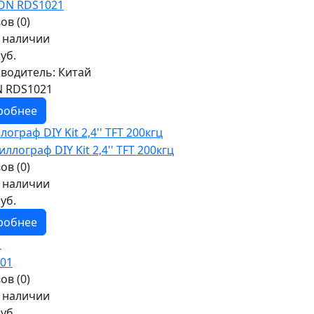
ов (0)
в наличии
уб.
водитель:
Китай
 RDS1021
робнее
ограф DIY Kit 2,4'' TFT 200кгц
ов (0)
в наличии
уб.
робнее
1
ов (0)
в наличии
уб.