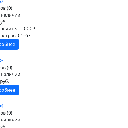
ов (0)
в наличии
уб.
водитель:
СССР
лограф С1–67
робнее
ов (0)
в наличии
руб.
робнее
ов (0)
в наличии
уб.