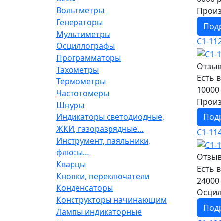
Вольтметры
Произ
Генераторы
Под
Мультиметры
С1-11
Осциллографы
Программаторы
Отзыв
Тахометры
Есть 
Термометры
10000 
Частотомеры
Произ
Шнуры
Под
Индикаторы светодиодные,
ЖКИ, газоразрядные…
С1-11
Инструмент, паяльники,
флюсы…
Отзыв
Кварцы
Есть 
Кнопки, переключатели
24000 
Конденсаторы
Осцил
Конструкторы начинающим
Под
Лампы индикаторные