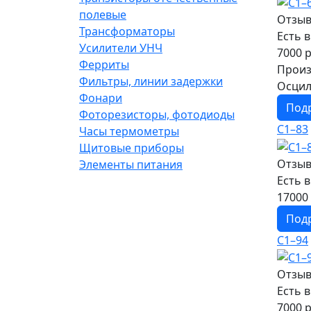
полевые
Отзыв
Трансформаторы
Есть 
Усилители УНЧ
7000 р
Ферриты
Произ
Фильтры, линии задержки
Осцил
Фонари
Под
Фоторезисторы, фотодиоды
С1–83
Часы термометры
Щитовые приборы
Отзыв
Элементы питания
Есть 
17000 
Под
С1–94
Отзыв
Есть 
7000 р