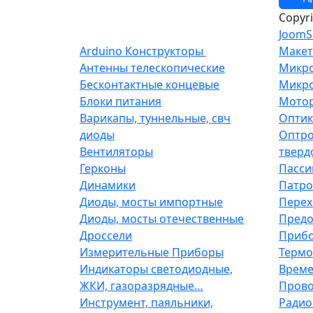
Copyr
JoomS
Arduino Конструкторы
Макет
Антенны телескопические
Микр
Бесконтактные концевые
Микро
Блоки питания
Мото
Варикапы, туннельные, свч
Оптик
диоды
Оптро
Вентиляторы
тверд
Герконы
Пасси
Динамики
Патро
Диоды, мосты импортные
Перех
Диоды, мосты отечественные
Предо
Дроссели
Прибо
Измерительные Приборы
Термо
Индикаторы светодиодные,
Време
ЖКИ, газоразрядные…
Прово
Инструмент, паяльники,
Радио