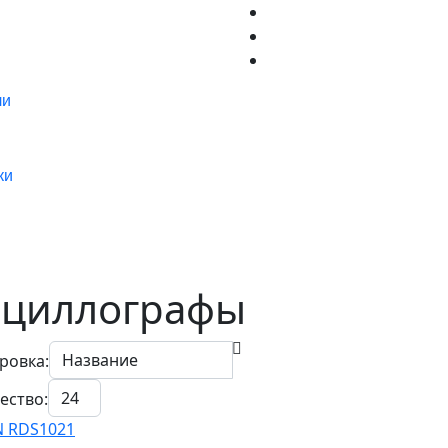
ли
ки
сциллографы
ровка:
ество:
 RDS1021