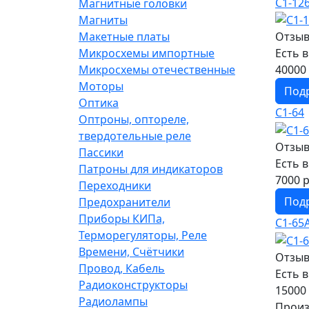
С1-12
Магнитные головки
Магниты
Макетные платы
Отзыв
Микросхемы импортные
Есть 
Микросхемы отечественные
40000 
Моторы
Под
Оптика
С1-64
Оптроны, оптореле,
твердотельные реле
Отзыв
Пассики
Есть 
Патроны для индикаторов
7000 р
Переходники
Под
Предохранители
Приборы КИПа,
С1-65
Терморегуляторы, Реле
Времени, Счётчики
Отзыв
Провод, Кабель
Есть 
Радиоконструкторы
15000 
Радиолампы
Произ