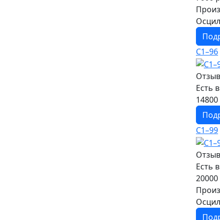
Произ
Осцил
Под
С1–96
Отзыв
Есть 
14800 
Под
С1–99
Отзыв
Есть 
20000 
Произ
Осцил
Под