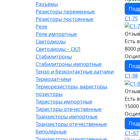
Разъёмы
Под
Резисторы переменные
С1-75
Резисторы постоянные
Реле
Отзыв
Реле импортные
Есть 
Светодиоды
8000 р
Светодиоды – СКЛ
Осцил
Стабилитроны
Стабилитроны импортные
Под
Тензо и безконтактные датчики
С1-98
Термодатчики
Терморезисторы, варисторы,
Отзыв
позисторы
Есть 
Тиристоры импортные
15000 
Тиристоры отечественные
Осцил
Транзисторы импортные
Под
Транзисторы отечественные
биполярные
С1–67
Транзисторы отечественные